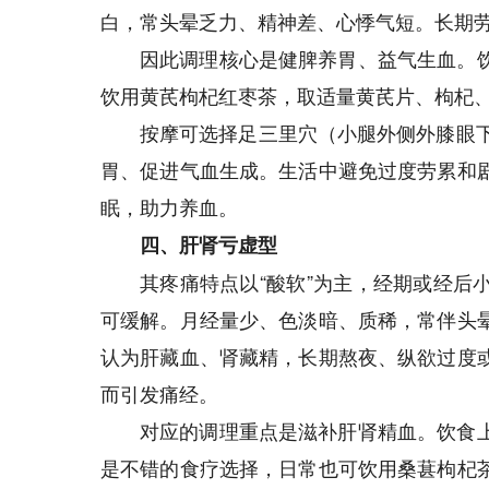
白，常头晕乏力、精神差、心悸气短。长期
因此调理核心是健脾养胃、益气生血。
饮用黄芪枸杞红枣茶，取适量黄芪片、枸杞
按摩可选择足三里穴（小腿外侧外膝眼下
胃、促进气血生成。生活中避免过度劳累和
眠，助力养血。
四、肝肾亏虚型
其疼痛特点以“酸软”为主，经期或经后
可缓解。月经量少、色淡暗、质稀，常伴头
认为肝藏血、肾藏精，长期熬夜、纵欲过度
而引发痛经。
对应的调理重点是滋补肝肾精血。饮食
是不错的食疗选择，日常也可饮用桑葚枸杞