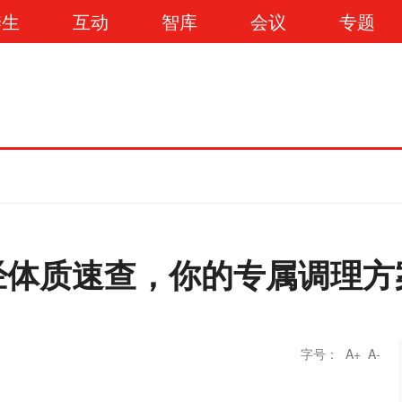
养生
互动
智库
会议
专题
经体质速查，你的专属调理方
字号：
A+
A-