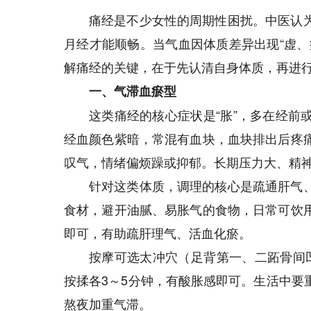
痛经是不少女性的周期性困扰。中医认
月经才能顺畅。当气血因体质差异出现“虚、
解痛经的关键，在于先认清自身体质，再进
一、气滞血瘀型
这类痛经的核心症状是“胀”，多在经前
经血颜色紫暗，常混有血块，血块排出后疼
叹气，情绪偏烦躁或抑郁。长期压力大、精
针对这类体质，调理的核心是疏通肝气
食材，避开油腻、易胀气的食物，日常可饮
即可，有助疏肝理气、活血化瘀。
按摩可选太冲穴（足背第一、二跖骨间
按揉各3～5分钟，有酸胀感即可。生活中要
熬夜加重气滞。