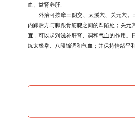
血、益肾养肝。
外治可按摩三阴交、太溪穴、关元穴。
内踝后方与脚跟骨筋腱之间的凹陷处；关元穴
宜，可以起到滋补肝肾、调和气血的作用。日
练太极拳、八段锦调和气血；并保持情绪平