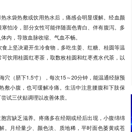
用热水袋热敷或饮用热水后，痛感会明显缓解。经血颜
畏寒怕冷，部分女性可能伴随面色青白、伴有腹泻。多
入体内，导致血脉收缩、气血不畅。
饮食上坚决避开生冷食物，多吃生姜、红糖、桂圆等温
常可饮用桂圆红枣茶，取数枚桂圆和红枣煮水代茶，以
海穴（脐下1.5寸），每次15～20分钟，能温通经脉预
热敷小腹，也可缓解冷痛。生活中注意腰腹和下肢保
可尝试三伏贴调理以改善体质。
致胞宫缺乏滋养。疼痛多在经期或经后出现，小腹绵绵
解。月经量少、颜色淡、质地稀，平时面色萎黄或苍