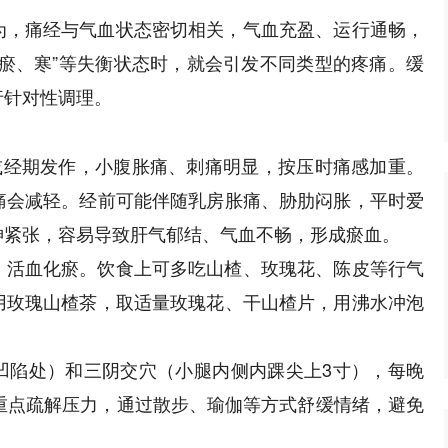
为，痛经与气血状态密切相关，气血充盈、运行通畅，
瘀、寒”等失衡状态时，就会引发不同类型的疼痛。缓
行针对性调理。
或经期发作，小腹胀痛、刺痛明显，按压时痛感加重。
痛会减轻。经前可能伴随乳房胀痛、胁肋闷胀，平时爱
神紧张，容易导致肝气郁结、气血不畅，形成瘀血。
、活血化瘀。饮食上可多吃山楂、玫瑰花、陈皮等行气
用玫瑰山楂茶，取适量玫瑰花、干山楂片，用沸水冲泡
凹陷处）和三阴交穴（小腿内侧内踝尖上3寸），每晚
重点疏解压力，通过散步、瑜伽等方式舒缓情绪，避免