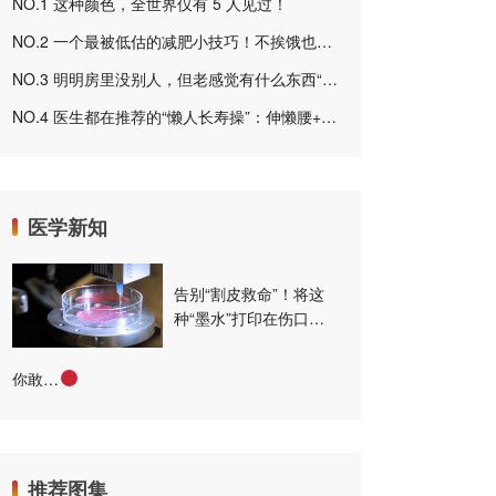
NO.1
这种颜色，全世界仅有 5 人见过！
NO.2
一个最被低估的减肥小技巧！不挨饿也能瘦，后悔没有早点知道（不跑不跳）
NO.3
明明房里没别人，但老感觉有什么东西“存在”，怎么回事啊？
NO.4
医生都在推荐的“懒人长寿操”：伸懒腰+踮踮脚，原来有这么多好处
医学新知
告别“割皮救命”！将这
种“墨水”打印在伤口
上，竟能骗过身体不留
疤？
你敢信，药片真的能3D打印出来！中国已经开始量产，全球领先
推荐图集