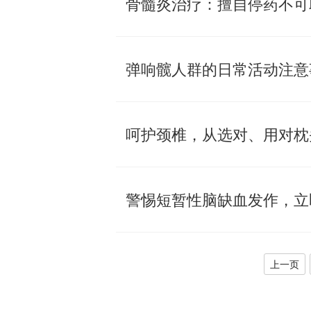
骨髓炎治疗：擅自停药不可
弹响髋人群的日常活动注意
呵护颈椎，从选对、用对枕
警惕短暂性脑缺血发作，立
上一页