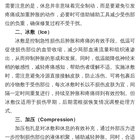
需要注意的是，休息并非意味着完全制动，而是要避免引发
疼痛或加重肿胀的动作，必要时可借助辅助工具减少受伤部
位的负重，确保修复过程不受干扰。
二、冰敷（Ice）
冰敷是控制急性损伤后肿胀和疼痛的有效手段。低温可
促使损伤部位的血管收缩，减少局部血液流量和组织液渗
出，从而抑制肿胀的形成和发展。同时，低温能降低神经末
梢的敏感性，减轻疼痛感知，帮助伤者缓解不适。实施冰敷
时，需注意避免冷源直接接触皮肤，防止冻伤。可将包裹后
的冷物敷于受伤部位，每次冰敷时长以不损伤皮肤为宜，间
隔一定时间重复进行，持续至肿胀和疼痛得到有效控制。但
冰敷仅适用于损伤早期，后期需根据恢复情况调整处理方
式。
三、加压（Compression）
加压包扎是对冰敷和休息的有效补充，通过外部压力进
一步控制损伤部位的液体积聚，辅助减轻肿胀。同时，合适