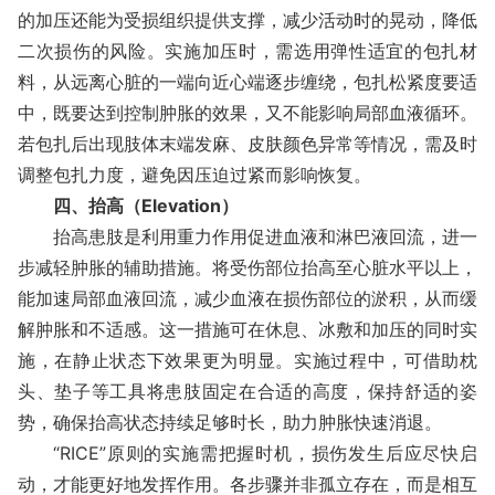
的加压还能为受损组织提供支撑，减少活动时的晃动，降低
二次损伤的风险。实施加压时，需选用弹性适宜的包扎材
料，从远离心脏的一端向近心端逐步缠绕，包扎松紧度要适
中，既要达到控制肿胀的效果，又不能影响局部血液循环。
若包扎后出现肢体末端发麻、皮肤颜色异常等情况，需及时
调整包扎力度，避免因压迫过紧而影响恢复。
四、抬高（Elevation）
抬高患肢是利用重力作用促进血液和淋巴液回流，进一
步减轻肿胀的辅助措施。将受伤部位抬高至心脏水平以上，
能加速局部血液回流，减少血液在损伤部位的淤积，从而缓
解肿胀和不适感。这一措施可在休息、冰敷和加压的同时实
施，在静止状态下效果更为明显。实施过程中，可借助枕
头、垫子等工具将患肢固定在合适的高度，保持舒适的姿
势，确保抬高状态持续足够时长，助力肿胀快速消退。
“RICE”原则的实施需把握时机，损伤发生后应尽快启
动，才能更好地发挥作用。各步骤并非孤立存在，而是相互