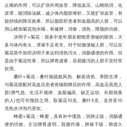
止痛的作用，可以扩张外周血管，降低血压。山楂助消，化
淤滞，能消除油腻，减少体内脂肪堆积，又能扩张血管，有
较持续的降压效果。所以脂肪肝患者和血脂高的人群，可以
用山楂加菊花泡水喝，有健脾，消食，清热，降脂的功效。
决明子+菊花：很多中老年朋友都饱受便秘的困扰，大
多与体内有火，津液不足有关。对于轻微便秘人群，可以在
菊花茶中加些决明子来达到清热泻火，润肠通便的作用。但
是由于菊花性寒，所以脾胃虚寒，容易腹泻的人群不宜经常
饮用。
桑叶+菊花：桑叶能疏散风热、解表清热、养阴生津，
与菊花搭配对高血压患者有辅助降压的作用，高血压高危人
群(脾气急、生活不规律、血脂偏高、缺乏运动、长期熬夜
的人)也可作预防之用。取菊花10克、桑叶5克、龙井茶10
克热水冲泡代茶饮。
蜂蜜+菊花：蜂蜜，具有补中缓急，润肺止咳，润肠通
便的功效。主治脾胃虚弱，脘腹作痛，肺燥干咳，肺虚久