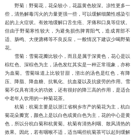
野菊：野菊花，花朵较小，花蕊黄色较深。凉性更多一
些，清热解毒泻火的力量更强一些，可以缓解细菌性感染引
起的上火症状。有效地缓解口舌生疮、牙痛和口臭等症状。
但由于野菊寒性较大，为避免损伤脾胃阳气，造成胃部不
适、肠鸣、大便溏稀等不良反应，一般情况下建议少喝野菊
花。
雪菊：雪菊花瓣比较小，而且是属于深黄色，花心是以
棕红色、深棕色为主，汤色发红其实是一种正常现象，亦称
为血菊。雪菊味道上比较甘甜，沏出的汤色是红色，有降
压、降脂、降血糖、抗氧化、抗血凝以及抗疲劳的作用。雪
菊不仅具有清火的功效，还有很好的降三高的作用，是适合
中老年人饮用的一种菊花茶。
杭菊：杭菊主要是以浙江省桐乡市产的菊花为主，杭白
菊花朵瓣宽，颜色上是以白色或黄白色为主，花的中心是黄
色，所以分杭白菊和杭黄菊。杭菊有清热利咽、散风清热的
效果。因此，若有咽喉不适，适当喝些杭菊茶可以起到缓解