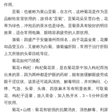
作用。
贡菊：也被称为黄山贡菊，在古代，这种菊花是作为贡
品献给皇室饮用的，故得名“贡菊”。贡菊花朵呈雪白色，花
蒂为绿色，冲泡后的茶水也是绿色。贡菊茶具有较好的明目
效果，适合常用电脑、眼睛容易疲劳的人群饮用。
滁菊：因盛产于安徽滁州而得名，由于花蕊金黄，花瓣
却晶莹玉白，又被称为白菊。滁菊偏肝阳，常用于治疗肝阳
上亢所致的头晕目眩等症。
菊花如何巧搭配
菊花+枸杞：枸杞菊花茶，是在菊花茶中加入枸杞而泡
出来的茶，因为两种都是护眼的药材，能有效缓解眼疲劳或
眼干涩症状。该茶还可疏风清热、解毒明目，并对胸闷、心
悸、气急、头晕、头痛、四肢麻木等有明显效果。可取菊
花、枸杞子适量，放入茶壶，加入热开水，3～5分钟后便
可饮用。
菊花+山楂：菊花有较强的抗菌消炎、清热解毒、利尿