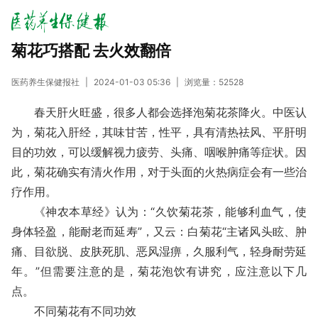
菊花巧搭配 去火效翻倍
医药养生保健报社
|
2024-01-03 05:36
|
浏览量：
52528
春天肝火旺盛，很多人都会选择泡菊花茶降火。中医认
为，菊花入肝经，其味甘苦，性平，具有清热祛风、平肝明
目的功效，可以缓解视力疲劳、头痛、咽喉肿痛等症状。因
此，菊花确实有清火作用，对于头面的火热病症会有一些治
疗作用。
《神农本草经》认为：“久饮菊花茶，能够利血气，使
身体轻盈，能耐老而延寿”，又云：白菊花“主诸风头眩、肿
痛、目欲脱、皮肤死肌、恶风湿痹，久服利气，轻身耐劳延
年。”但需要注意的是，菊花泡饮有讲究，应注意以下几
点。
不同菊花有不同功效